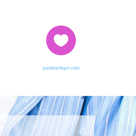

pastelartbycr.com