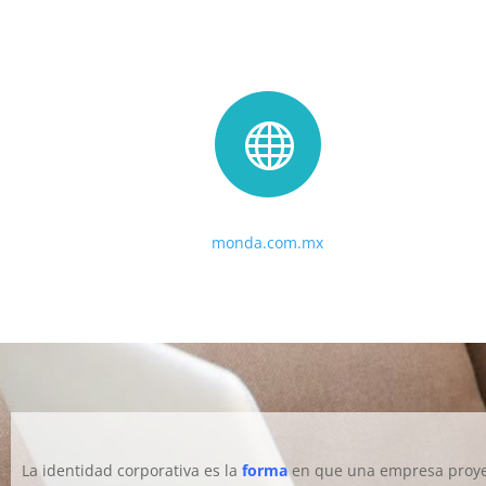

monda.com.mx
La identidad corporativa es la
forma
en que una empresa proyect