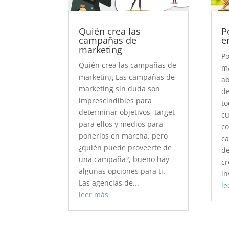
Quién crea las
P
campañas de
e
marketing
Po
Quién crea las campañas de
ma
marketing Las campañas de
ab
marketing sin duda son
de
imprescindibles para
to
determinar objetivos, target
cu
para ellos y medios para
co
ponerlos en marcha, pero
ca
¿quién puede proveerte de
de
una campaña?, bueno hay
cr
algunas opciones para ti.
in
Las agencias de...
le
leer más