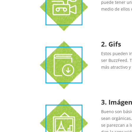
puede tener un 
medio de ellos 
2. Gifs
Estos pueden i
ser BuzzFeed. 
más atractivo y 
3. Imáge
Bueno son bási
sean orgánicas,
se parezcan a l
dan la sensació