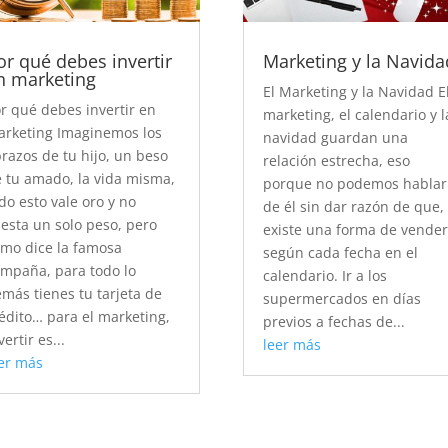
or qué debes invertir
Marketing y la Navida
n marketing
El Marketing y la Navidad E
r qué debes invertir en
marketing, el calendario y l
rketing Imaginemos los
navidad guardan una
razos de tu hijo, un beso
relación estrecha, eso
 tu amado, la vida misma,
porque no podemos hablar
do esto vale oro y no
de él sin dar razón de que,
esta un solo peso, pero
existe una forma de vende
mo dice la famosa
según cada fecha en el
mpaña, para todo lo
calendario. Ir a los
más tienes tu tarjeta de
supermercados en días
édito… para el marketing,
previos a fechas de...
vertir es...
leer más
er más